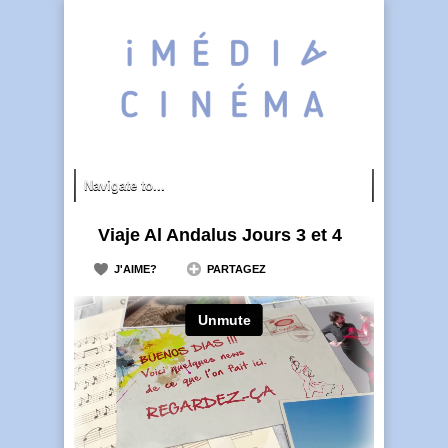
Viaje Al Andalus Jours 3 et 4
J'AIME?
PARTAGEZ