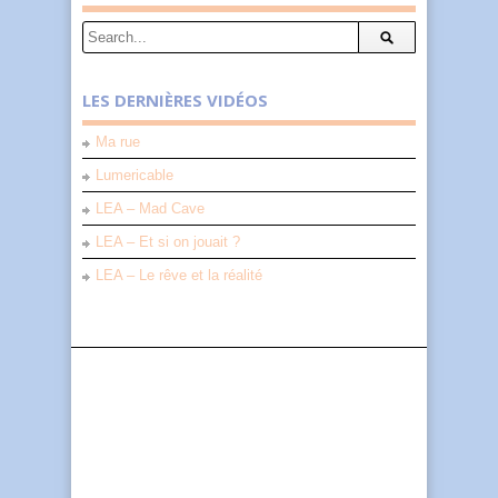
LES DERNIÈRES VIDÉOS
Ma rue
Lumericable
LEA – Mad Cave
LEA – Et si on jouait ?
LEA – Le rêve et la réalité