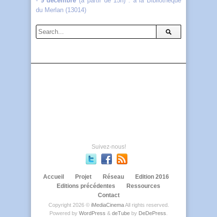
-
9 décembre
(à partir de 15h) : à la Bibliothèque
du Merlan (13014)
Suivez-nous!
Accueil
Projet
Réseau
Edition 2016
Editions précédentes
Ressources
Contact
Copyright 2026 ©
iMediaCinema
All rights reserved.
Powered by
WordPress
&
deTube
by
DeDePress
.