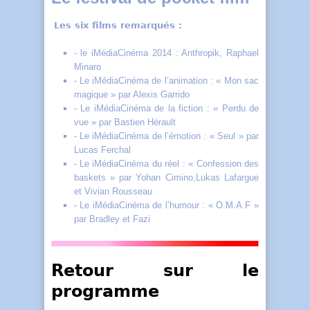
Les six films remarqués :
- le iMédiaCinéma 2014 : Anthropik, Raphael
Minaro
- Le iMédiaCinéma de l’animation : « Mon sac
magique » par Alexis Garrido
- Le iMédiaCinéma de la fiction : « Perdu de
vue » par Bastien Hérault
- Le iMédiaCinéma de l’émotion : « Seul » par
Lucas Ferchal
- Le iMédiaCinéma du réel : « Confession des
baskets » par Yohan Cimino,Lukas Lafargue
et Vivian Rousseau
- Le iMédiaCinéma de l’humour : « O.M.A.F »
par Bradley et Fazi
Retour sur le
programme