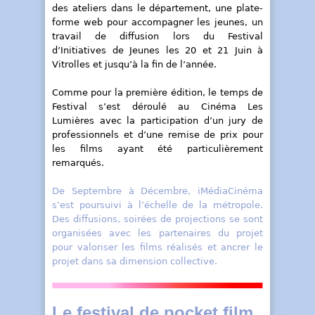
des ateliers dans le département, une plate-
forme web pour accompagner les jeunes, un
travail de
diffusion lors du Festival
d’Initiatives de Jeunes les 20 et 21 Juin à
Vitrolles et jusqu’à la fin de l’année.
Comme pour la première édition, le temps de
Festival s’est déroulé au Cinéma Les
Lumières avec la participation d’un jury de
professionnels et d’une remise de prix pour
les films ayant été particulièrement
remarqués.
De Septembre à Décembre, iMédiaCinéma
s’est poursuivi à l’échelle de la métropole.
Des diffusions, soirées de projections se sont
organisées avec les partenaires du projet
pour valoriser les films réalisés et ancrer le
projet dans sa dimension collective.
Le festival de pocket film