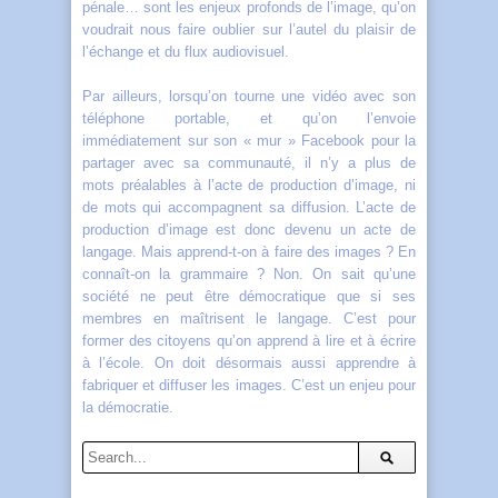
pénale… sont les enjeux profonds de l’image, qu’on
voudrait nous faire oublier sur l’autel du plaisir de
l’échange et du flux audiovisuel.
Par ailleurs, lorsqu’on tourne une vidéo avec son
téléphone portable, et qu’on l’envoie
immédiatement sur son « mur » Facebook pour la
partager avec sa communauté, il n’y a plus de
mots préalables à l’acte de production d’image, ni
de mots qui accompagnent sa diffusion. L’acte de
production d’image est donc devenu un acte de
langage. Mais apprend-t-on à faire des images ? En
connaît-on la grammaire ? Non. On sait qu’une
société ne peut être démocratique que si ses
membres en maîtrisent le langage. C’est pour
former des citoyens qu’on apprend à lire et à écrire
à l’école. On doit désormais aussi apprendre à
fabriquer et diffuser les images. C’est un enjeu pour
la démocratie.